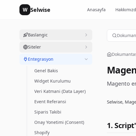
Selwise
W
Anasayfa
Hakkımız
Baslangic
Dokumant
Siteler
Dokumanta
Entegrasyon
Magen
Genel Bakis
Widget Kurulumu
Magento e
Veri Katmani (Data Layer)
Event Referansi
Selwise, Mage
Siparis Takibi
Onay Yonetimi (Consent)
1. Script
Shopify