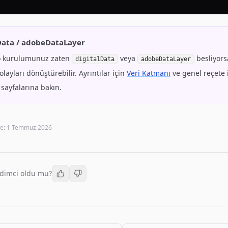
Data / adobeDataLayer
 kurulumunuz zaten
veya
besliyors
digitalData
adobeDataLayer
olayları dönüştürebilir. Ayrıntılar için
Veri Katmanı
ve genel reçete 
sayfalarına bakın.
e:
1 Temmuz 2026
dimci oldu mu?