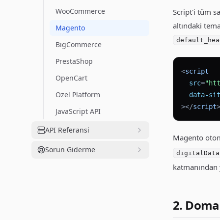
WooCommerce
Script'i tüm 
altındaki tem
Magento
default_hea
BigCommerce
PrestaShop
<
script
OpenCart
src
=
"ht
Ozel Platform
data-si
>
</
script
JavaScript API
API Referansi
Magento otoma
Sorun Giderme
digitalData
katmanından y
2. Domai