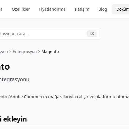
da
Özellikler
Fiyatlandırma
İletişim
Blog
Doküm
asyonda ara...
⌘
K
syon
Entegrasyon
Magento
to
ntegrasyonu
nto (Adobe Commerce) mağazalarıyla çalışır ve platformu otomati
'i ekleyin