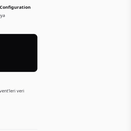
 Configuration
eya
ent'leri veri