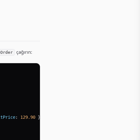
çağırın:
kOrder
itPrice
: 
129.90
 },
