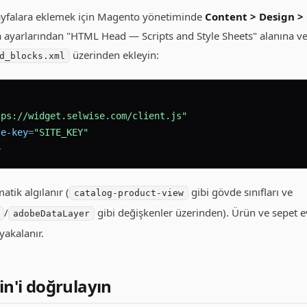
sayfalara eklemek için Magento yönetiminde
Content > Design >
a ayarlarından "HTML Head — Scripts and Style Sheets" alanına v
üzerinden ekleyin:
d_blocks.xml
tps://widget.selwise.com/client.js"
te-key
=
"SITE_KEY"
>
tik algılanır (
gibi gövde sınıfları ve
catalog-product-view
/
gibi değişkenler üzerinden). Ürün ve sepet ev
adobeDataLayer
akalanır.
n'i doğrulayın