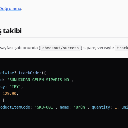
Doğrulama
.
ş takibi
 sayfası şablonunda (
) sipariş verisiyle
checkout/success
trac
Selwise
?.
trackOrder
({

Id
: 
'SUNUCUDAN_GELEN_SIPARIS_NO'
,

ncy
: 
'TRY'
,

: 
129.90
,

 [

roductItemCode
: 
'SKU-001'
, 
name
: 
'Ürün'
, 
quantity
: 
1
, 
un