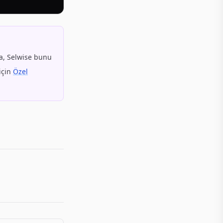
a, Selwise bunu
için
Özel