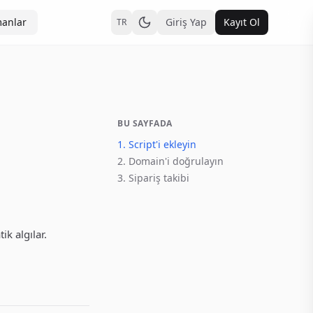
anlar
Giriş Yap
Kayıt Ol
TR
BU SAYFADA
1. Script'i ekleyin
2. Domain'i doğrulayın
3. Sipariş takibi
k algılar.