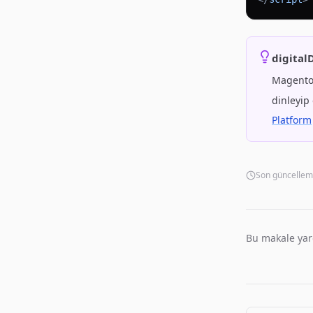
digital
Magento
dinleyip 
Platform
Son güncellem
Bu makale yar