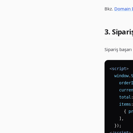
Bkz.
Domain 
3. Sipari
Sipariş başarı
<
script
>
window
.
order
curre
total
items
:
      { 
p
    ],

</
script
>