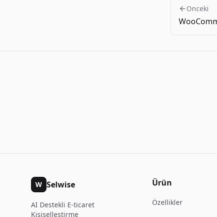
Onceki
WooComm
Ürün
Selwise
W
Özellikler
AI Destekli E-ticaret
Kişiselleştirme