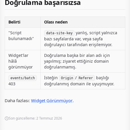
Doğrulama başarısızsa
Belirti
Olası neden
"Script
yanlış, script yalnızca
data-site-key
bulunamadı"
bazı sayfalarda var, veya sayfa
doğrulayıcı tarafından erişilemiyor.
Widget'lar
Doğrulama başka bir alan adı için
hâlâ
yapılmış; ziyaret ettiğiniz domain
görünmüyor
doğrulanmamış.
İsteğin
/
başlığı
events/batch
Origin
Referer
403
doğrulanmış domain ile uyuşmuyor.
Daha fazlası:
Widget Görünmüyor
.
Son güncelleme:
2 Temmuz 2026