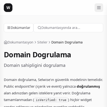
W
Dokümanlar
Dokumantasyonda ara...
Dokumantasyon
Siteler
Domain Dogrulama
Domain Dogrulama
Domain sahipligini dogrulama
Domain doğrulama, Selwise'ın güvenlik modelinin temelidir.
Public endpoint'ler (içerik ve event) yalnızca
doğrulanmış
alan adınızdan gelen isteklere yanıt verir. Doğrulama
tamamlanmadan (
) hiçbir widget
isVerified: true
render edilmez ve gönderilen event'ler reddedilir.