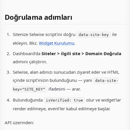
Doğrulama adımları
Sitenize Selwise script'ini doğru
ile
data-site-key
ekleyin. Bkz.
Widget Kurulumu
.
Dashboard'da
Siteler > ilgili site > Domain Doğrula
adımını çalıştırın.
Selwise, alan adınızı sunucudan ziyaret eder ve HTML
içinde script'inizin bulunduğunu — yani
data-site-
ifadesini — arar.
key="SITE_KEY"
Bulunduğunda
olur ve widget'lar
isVerified: true
render edilmeye, event'ler kabul edilmeye başlar.
API üzerinden: