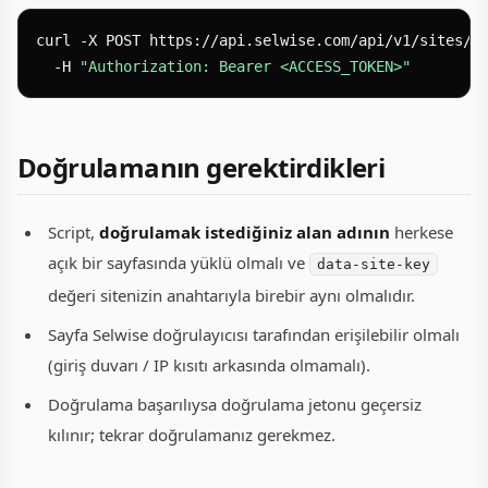
curl -X POST https://api.selwise.com/api/v1/sites/SI
  -H 
"Authorization: Bearer <ACCESS_TOKEN>"
Doğrulamanın gerektirdikleri
Script,
doğrulamak istediğiniz alan adının
herkese
açık bir sayfasında yüklü olmalı ve
data-site-key
değeri sitenizin anahtarıyla birebir aynı olmalıdır.
Sayfa Selwise doğrulayıcısı tarafından erişilebilir olmalı
(giriş duvarı / IP kısıtı arkasında olmamalı).
Doğrulama başarılıysa doğrulama jetonu geçersiz
kılınır; tekrar doğrulamanız gerekmez.