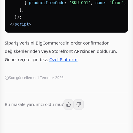
      { 
productItemCode
: 
'SKU-001'
, 
name
: 
'Ürün'
, 
q
    ],

</
script
>
Sipariş verisini BigCommerce'in order confirmation
değişkenlerinden veya Storefront API'sinden doldurun.
Genel reçete için bkz.
Özel Platform
.
Son güncelleme:
1 Temmuz 2026
Bu makale yardimci oldu mu?