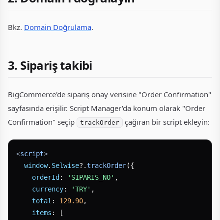
Bkz.
Domain Doğrulama
.
3. Sipariş takibi
BigCommerce'de sipariş onay verisine "Order Confirmation"
sayfasında erişilir. Script Manager'da konum olarak "Order
Confirmation" seçip
çağıran bir script ekleyin:
trackOrder
<
script
>
window
.
Selwise
?.
trackOrder
({

orderId
: 
'SIPARIS_NO'
,

currency
: 
'TRY'
,

total
: 
129.90
,

items
: [
