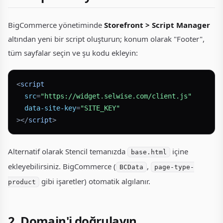
BigCommerce yönetiminde
Storefront > Script Manager
altından yeni bir script oluşturun; konum olarak "Footer",
tüm sayfalar seçin ve şu kodu ekleyin:
<
script
src
=
"https://widget.selwise.com/client.js"
data-site-key
=
"SITE_KEY"
>
</
script
>
Alternatif olarak Stencil temanızda
içine
base.html
ekleyebilirsiniz. BigCommerce (
,
BCData
page-type-
gibi işaretler) otomatik algılanır.
product
2. Domain'i doğrulayın