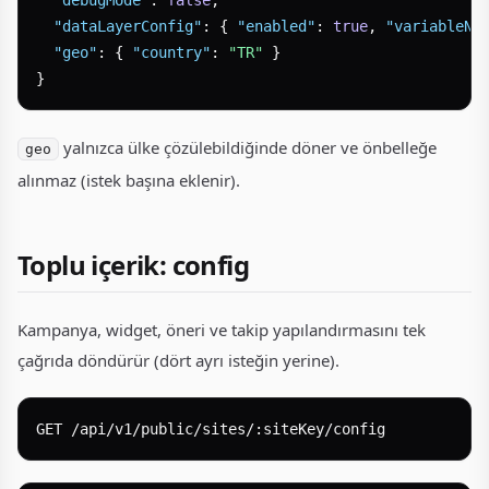
"debugMode"
:
false
,
"dataLayerConfig"
:
{
"enabled"
:
true
,
"variableNa
"geo"
:
{
"country"
:
"TR"
}
}
yalnızca ülke çözülebildiğinde döner ve önbelleğe
geo
alınmaz (istek başına eklenir).
Toplu içerik: config
Kampanya, widget, öneri ve takip yapılandırmasını tek
çağrıda döndürür (dört ayrı isteğin yerine).