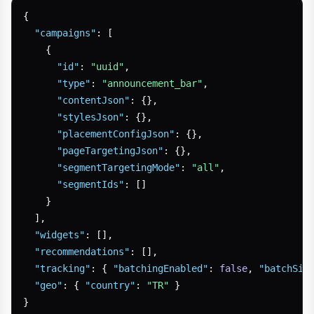
{
"campaigns"
:
[
{
"id"
:
"uuid"
,
"type"
:
"announcement_bar"
,
"contentJson"
:
{
}
,
"stylesJson"
:
{
}
,
"placementConfigJson"
:
{
}
,
"pageTargetingJson"
:
{
}
,
"segmentTargetingMode"
:
"all"
,
"segmentIds"
:
[
]
}
]
,
"widgets"
:
[
]
,
"recommendations"
:
[
]
,
"tracking"
:
{
"batchingEnabled"
:
false
,
"batchSiz
"geo"
:
{
"country"
:
"TR"
}
}