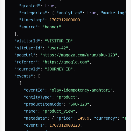
"granted"
:
true
,
"categories"
:
{
"analytics"
:
true
,
"marketing"
:
"timestamp"
:
1767312000000
,
"source"
:
"banner"
}
,
"visitorId"
:
"VISITOR_ID"
,
"siteUserId"
:
"user-42"
,
"pageUrl"
:
"https://magaza.com/urun/sku-123"
,
"referrer"
:
"https://google.com"
,
"journeyId"
:
"JOURNEY_ID"
,
"events"
:
[
{
"eventId"
:
"olay-idempotency-anahtari"
,
"entityType"
:
"product"
,
"productItemCode"
:
"SKU-123"
,
"name"
:
"product_view"
,
"metadata"
:
{
"price"
:
149.9
,
"currency"
:
"TR
"eventTs"
:
1767312000123
,