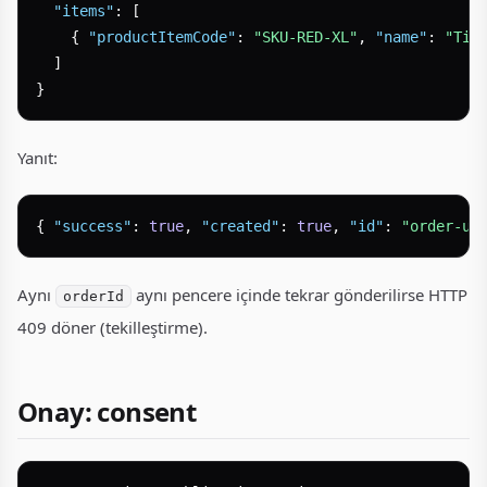
"items"
:
[
{
"productItemCode"
:
"SKU-RED-XL"
,
"name"
:
"Tiş
]
}
Yanıt:
{
"success"
:
true
,
"created"
:
true
,
"id"
:
"order-uu
Aynı
aynı pencere içinde tekrar gönderilirse HTTP
orderId
409 döner (tekilleştirme).
Onay: consent