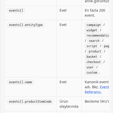
anlık görüntüsü.
Evet
En fazla 200
events[]
event.
Evet
/
events[].entityType
campaign
/
widget
recommendation
/
/
search
/
script
page
/
/
product
/
basket
/
checkout
/
user
.
custom
Evet
Kanonik event
events[].name
adı. Bkz.
Event
Referansı
.
Ürün
Besleme SKU'su.
events[].productItemCode
olaylarında