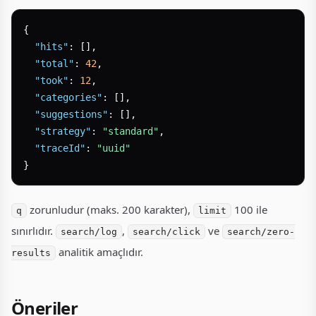
{
"hits"
:
[
]
,
"total"
:
42
,
"took"
:
12
,
"categories"
:
[
]
,
"suggestions"
:
[
]
,
"strategy"
:
"standard"
,
"traceId"
:
"uuid"
}
zorunludur (maks. 200 karakter),
100 ile
q
limit
sınırlıdır.
,
ve
search/log
search/click
search/zero-
analitik amaçlıdır.
results
Öneriler