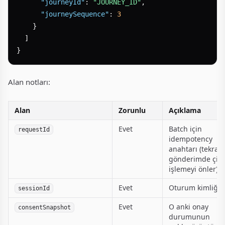
"journeyId"
:
"JOURNEY_ID"
,
"journeySequence"
:
3
}
]
}
Alan notları:
Alan
Zorunlu
Açıklama
Evet
Batch için
requestId
idempotency
anahtarı (tekrar
gönderimde çift
işlemeyi önler).
Evet
Oturum kimliği.
sessionId
Evet
O anki onay
consentSnapshot
durumunun