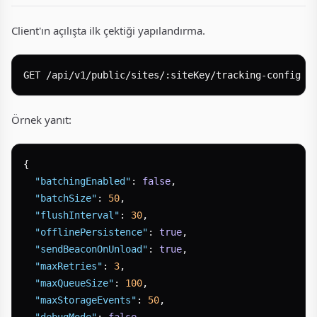
Client'ın açılışta ilk çektiği yapılandırma.
Örnek yanıt:
{
"batchingEnabled"
:
false
,
"batchSize"
:
50
,
"flushInterval"
:
30
,
"offlinePersistence"
:
true
,
"sendBeaconOnUnload"
:
true
,
"maxRetries"
:
3
,
"maxQueueSize"
:
100
,
"maxStorageEvents"
:
50
,