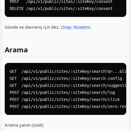
POST   /api/v1/public/sites/:siteKey/consent

Gövde ve davranış için bkz.
Onay Yönetimi
.
Arama
GET  /api/v1/public/sites/:siteKey/search?q=...&limi
GET  /api/v1/public/sites/:siteKey/search-config

GET  /api/v1/public/sites/:siteKey/search/suggestion
POST /api/v1/public/sites/:siteKey/search/log

POST /api/v1/public/sites/:siteKey/search/click

Arama yanıtı (özet):