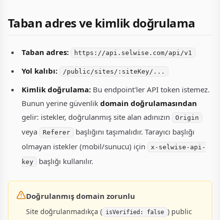
Taban adres ve kimlik doğrulama
Taban adres:
https://api.selwise.com/api/v1
Yol kalıbı:
/public/sites/:siteKey/...
Kimlik doğrulama:
Bu endpoint'ler API token istemez.
Bunun yerine güvenlik
domain doğrulamasından
gelir: istekler, doğrulanmış site alan adınızın
Origin
veya
başlığını taşımalıdır. Tarayıcı başlığı
Referer
olmayan istekler (mobil/sunucu) için
x-selwise-api-
başlığı kullanılır.
key
Doğrulanmış domain zorunlu
Site doğrulanmadıkça (
) public
isVerified: false