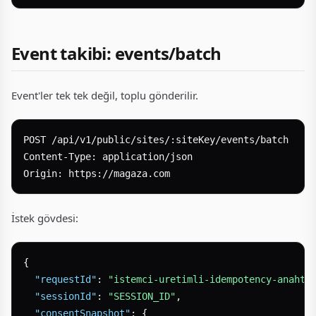
Event takibi: events/batch
Event'ler tek tek değil, toplu gönderilir.
POST /api/v1/public/sites/:siteKey/events/batch

Content-Type: application/json

İstek gövdesi:
{
"requestId"
:
"istemci-uretimli-idempotency-anahta
"sessionId"
:
"SESSION_ID"
,
"consentSnapshot"
:
{