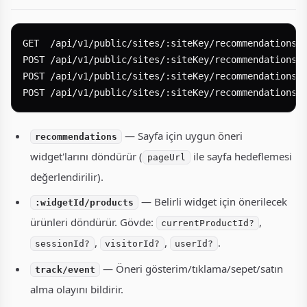
GET  /api/v1/public/sites/:siteKey/recommendations?p
POST /api/v1/public/sites/:siteKey/recommendations/:
POST /api/v1/public/sites/:siteKey/recommendations/t
— Sayfa için uygun öneri
recommendations
widget'larını döndürür (
ile sayfa hedeflemesi
pageUrl
değerlendirilir).
— Belirli widget için önerilecek
:widgetId/products
ürünleri döndürür. Gövde:
,
currentProductId?
,
,
.
sessionId?
visitorId?
userId?
— Öneri gösterim/tıklama/sepet/satın
track/event
alma olayını bildirir.