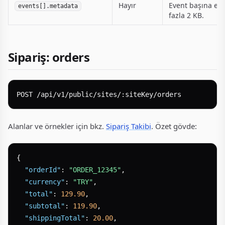
Hayır
Event başına en
events[].metadata
fazla 2 KB.
Sipariş: orders
Alanlar ve örnekler için bkz.
Sipariş Takibi
. Özet gövde:
{
"orderId"
:
"ORDER_12345"
,
"currency"
:
"TRY"
,
"total"
:
129.90
,
"subtotal"
:
119.90
,
"shippingTotal"
:
20.00
,