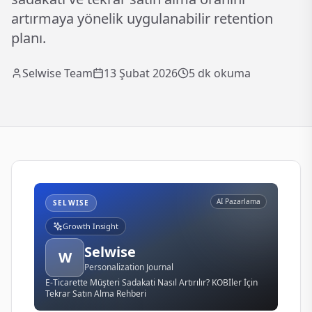
artırmaya yönelik uygulanabilir retention
planı.
Selwise Team
13 Şubat 2026
5
dk okuma
AI Pazarlama
SELWISE
Growth Insight
Selwise
W
Personalization Journal
E-Ticarette Müşteri Sadakati Nasıl Artırılır? KOBİler İçin
Tekrar Satın Alma Rehberi