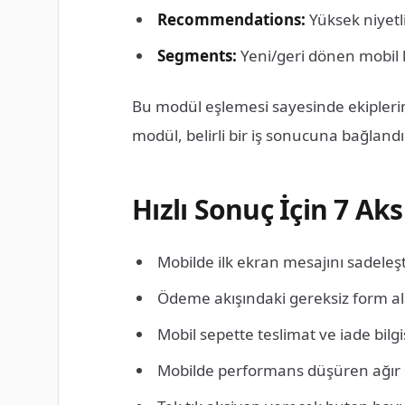
Recommendations:
Yüksek niyetli
Segments:
Yeni/geri dönen mobil ku
Bu modül eşlemesi sayesinde ekipleri
modül, belirli bir iş sonucuna bağlandığ
Hızlı Sonuç İçin 7 Ak
Mobilde ilk ekran mesajını sadeleşti
Ödeme akışındaki gereksiz form ala
Mobil sepette teslimat ve iade bilg
Mobilde performans düşüren ağır g