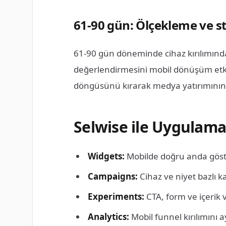
61-90 gün: Ölçekleme ve 
61-90 gün döneminde cihaz kırılımında
değerlendirmesini mobil dönüşüm etkisiy
döngüsünü kırarak medya yatırımının ge
Selwise ile Uygulama
Widgets:
Mobilde doğru anda göste
Campaigns:
Cihaz ve niyet bazlı 
Experiments:
CTA, form ve içerik 
Analytics:
Mobil funnel kırılımını ay