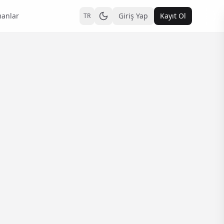
anlar
Giriş Yap
Kayıt Ol
TR