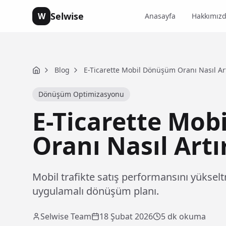
Selwise
W
Anasayfa
Hakkımız
Blog
E-Ticarette Mobil Dönüşüm Oranı Nasıl Artı
Home
Dönüşüm Optimizasyonu
E-Ticarette Mo
Oranı Nasıl Artır
Mobil trafikte satış performansını yükseltm
uygulamalı dönüşüm planı.
Selwise Team
18 Şubat 2026
5
dk okuma