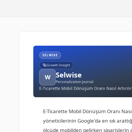
SELWISE
Growth Insight
Selwise
W
Personalization Journal
E-Ticarette Mobil Dönüşüm Oranı Nasıl Artırılır
E-Ticarette Mobil Dönüşüm Oranı Nasıl A
yöneticilerinin Google'da en sık arattı
ölçüde mobilden gelirken siparişleri